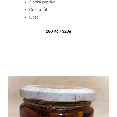
Sladká paprika
Cukr a sůl
Ocet
180 Kč / 320g