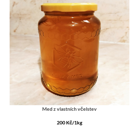
Med z vlastních včelstev
200 Kč/1kg