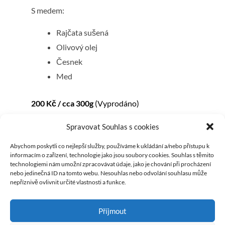
S medem:
Rajčata sušená
Olivový olej
Česnek
Med
200 Kč / cca 300g
(Vyprodáno)
Spravovat Souhlas s cookies
Abychom poskytli co nejlepší služby, používáme k ukládání a/nebo přístupu k
informacím o zařízení, technologie jako jsou soubory cookies. Souhlas s těmito
technologiemi nám umožní zpracovávat údaje, jako je chování při procházení
nebo jedinečná ID na tomto webu. Nesouhlas nebo odvolání souhlasu může
nepříznivě ovlivnit určité vlastnosti a funkce.
Příjmout
Zásady Cookies (EU)