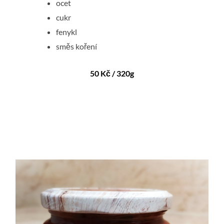
ocet
cukr
fenykl
směs koření
50 Kč / 320g