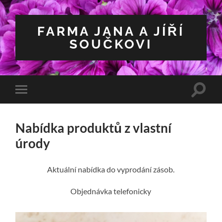
FARMA JANA A JÍŘÍ
SOUČKOVI
Přepn
Přepnout
vyhled
mobilní
pole
menu
Nabídka produktů z vlastní
úrody
Aktuální nabídka do vyprodání zásob.
Objednávka telefonicky